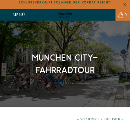
SCHLUSSVERKAUF! SOLANGE DER VORRAT REICHT!
MENÜ
0
MÜNCHEN CITY-
FAHRRADTOUR
← VORHERIGER
/
NÄCHSTER →